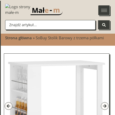
-
m
Mał
e
Strona główna
»
SoBuy Stolik Barowy z trzema półkami